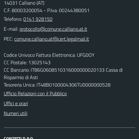
14031 Calliano (AT)
C.F. 80003200054 - P.Iva: 00244380051
Telefono:
0141 928150
E-mail:
PEC:
Codice Univoco Fattura Elettronica: UFG0OY
CC Postale: 13025143
CC Bancario: IT86G0608510316000000020133 Cassa di
Risparmio di Asti
Tesoreria Unica: lT48B0100004306TU0000000528
Ufficio Relazioni con il Pubblico
Uffici e orari
Numeri utili
CONTATTI D.P.O.