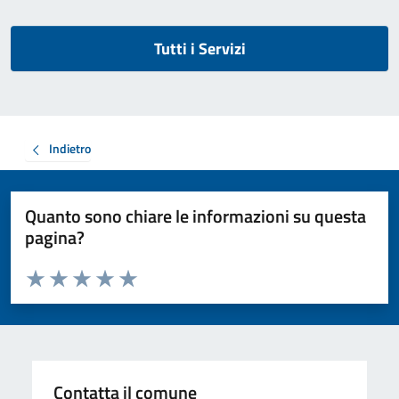
Tutti i Servizi
Indietro
Quanto sono chiare le informazioni su questa
pagina?
Valuta da 1 a 5 stelle la pagina
Valuta 1 stelle su 5
Valuta 2 stelle su 5
Valuta 3 stelle su 5
Valuta 4 stelle su 5
Valuta 5 stelle su 5
Contatta il comune