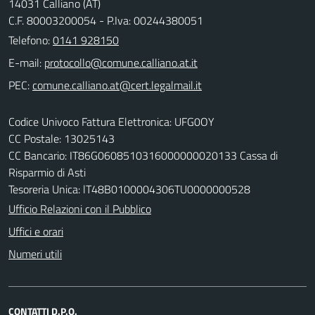
14031 Calliano (AT)
C.F. 80003200054 - P.Iva: 00244380051
Telefono:
0141 928150
E-mail:
PEC:
Codice Univoco Fattura Elettronica: UFG0OY
CC Postale: 13025143
CC Bancario: IT86G0608510316000000020133 Cassa di
Risparmio di Asti
Tesoreria Unica: lT48B0100004306TU0000000528
Ufficio Relazioni con il Pubblico
Uffici e orari
Numeri utili
CONTATTI D.P.O.