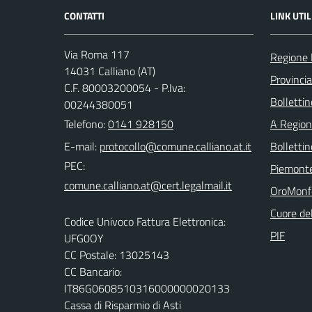
CONTATTI
LINK UTIL
Via Roma 117
Regione
14031 Calliano (AT)
Provincia
C.F. 80003200054 - P.Iva:
Bollettin
00244380051
Telefono:
0141 928150
A Regio
E-mail:
Bolletti
PEC:
Piemont
OroMonf
Cuore de
Codice Univoco Fattura Elettronica:
PIF
UFG0OY
CC Postale: 13025143
CC Bancario:
IT86G0608510316000000020133
Cassa di Risparmio di Asti