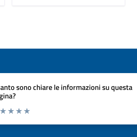
anto sono chiare le informazioni su questa
gina?
a da 1 a 5 stelle la pagina
ta 1 stelle su 5
Valuta 2 stelle su 5
Valuta 3 stelle su 5
Valuta 4 stelle su 5
Valuta 5 stelle su 5