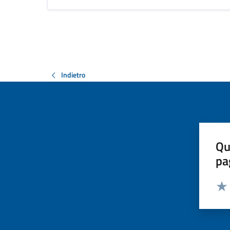
Indietro
Qu
pa
Valut
Valu