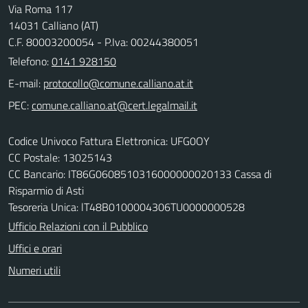
Via Roma 117
14031 Calliano (AT)
C.F. 80003200054 - P.Iva: 00244380051
Telefono:
0141 928150
E-mail:
PEC:
Codice Univoco Fattura Elettronica: UFG0OY
CC Postale: 13025143
CC Bancario: IT86G0608510316000000020133 Cassa di
Risparmio di Asti
Tesoreria Unica: lT48B0100004306TU0000000528
Ufficio Relazioni con il Pubblico
Uffici e orari
Numeri utili