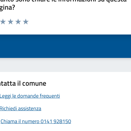
gina?
a da 1 a 5 stelle la pagina
ta 1 stelle su 5
Valuta 2 stelle su 5
Valuta 3 stelle su 5
Valuta 4 stelle su 5
Valuta 5 stelle su 5
tatta il comune
Leggi le domande frequenti
Richiedi assistenza
Chiama il numero 0141 928150