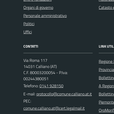
Organi di governo
Catasto e
Personale amministrativo
Politici
Uffici
CONTATTI
LINK UTIL
Via Roma 117
Regione
14031 Calliano (AT)
Provincia
C.F. 80003200054 - P.Iva:
Bollettin
00244380051
Telefono:
0141 928150
A Regio
E-mail:
Bolletti
PEC:
Piemont
OroMonf