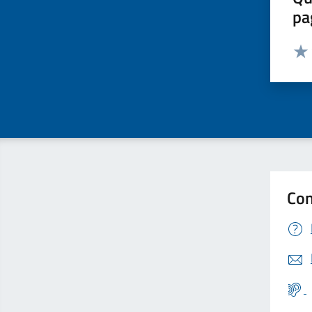
pa
Valut
Valu
Con