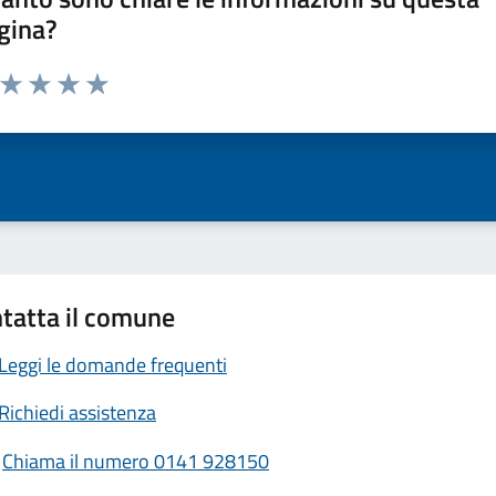
gina?
a da 1 a 5 stelle la pagina
ta 1 stelle su 5
Valuta 2 stelle su 5
Valuta 3 stelle su 5
Valuta 4 stelle su 5
Valuta 5 stelle su 5
tatta il comune
Leggi le domande frequenti
Richiedi assistenza
Chiama il numero 0141 928150