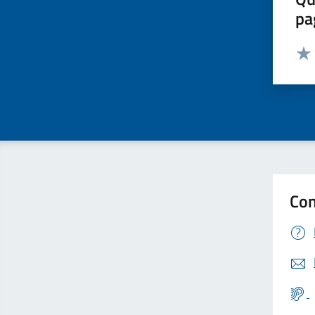
pa
Valut
Valu
Con