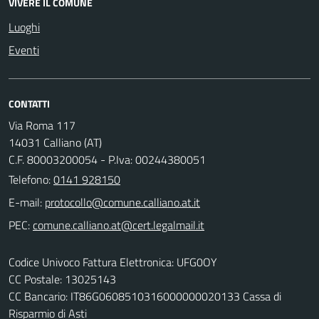
VIVERE IL COMUNE
Luoghi
Eventi
CONTATTI
Via Roma 117
14031 Calliano (AT)
C.F. 80003200054 - P.Iva: 00244380051
Telefono:
0141 928150
E-mail:
PEC:
Codice Univoco Fattura Elettronica: UFG0OY
CC Postale: 13025143
CC Bancario: IT86G0608510316000000020133 Cassa di
Risparmio di Asti