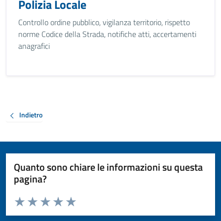
Polizia Locale
Controllo ordine pubblico, vigilanza territorio, rispetto
norme Codice della Strada, notifiche atti, accertamenti
anagrafici
Indietro
Quanto sono chiare le informazioni su questa
pagina?
Valuta da 1 a 5 stelle la pagina
Valuta 1 stelle su 5
Valuta 2 stelle su 5
Valuta 3 stelle su 5
Valuta 4 stelle su 5
Valuta 5 stelle su 5