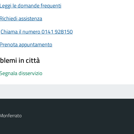
Leggi le domande frequenti
Richiedi assistenza
Chiama il numero 0141 928150
Prenota appuntamento
blemi in città
Segnala disservizio
 Monferrato