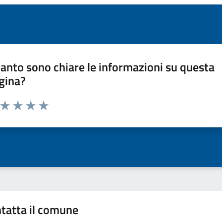
anto sono chiare le informazioni su questa
gina?
a da 1 a 5 stelle la pagina
ta 1 stelle su 5
Valuta 2 stelle su 5
Valuta 3 stelle su 5
Valuta 4 stelle su 5
Valuta 5 stelle su 5
tatta il comune