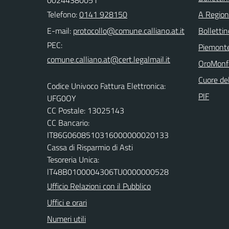
00244380051
Telefono:
0141 928150
A Regio
E-mail:
Bolletti
PEC:
Piemont
OroMonf
Cuore de
Codice Univoco Fattura Elettronica:
PIF
UFG0OY
CC Postale: 13025143
CC Bancario:
IT86G0608510316000000020133
Cassa di Risparmio di Asti
Tesoreria Unica:
lT48B0100004306TU0000000528
Ufficio Relazioni con il Pubblico
Uffici e orari
Numeri utili