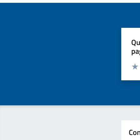
Qu
pa
Valut
Valu
Con