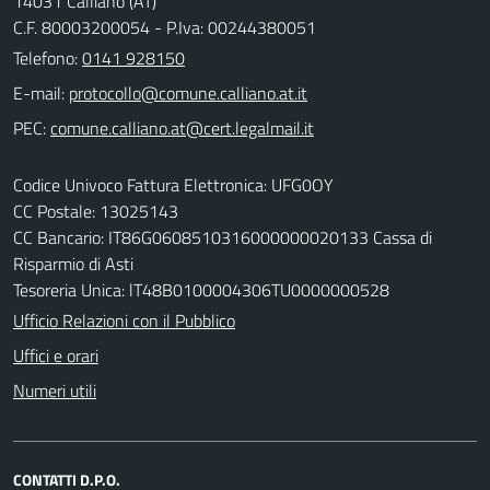
14031 Calliano (AT)
C.F. 80003200054 - P.Iva: 00244380051
Telefono:
0141 928150
E-mail:
PEC:
Codice Univoco Fattura Elettronica: UFG0OY
CC Postale: 13025143
CC Bancario: IT86G0608510316000000020133 Cassa di
Risparmio di Asti
Tesoreria Unica: lT48B0100004306TU0000000528
Ufficio Relazioni con il Pubblico
Uffici e orari
Numeri utili
CONTATTI D.P.O.