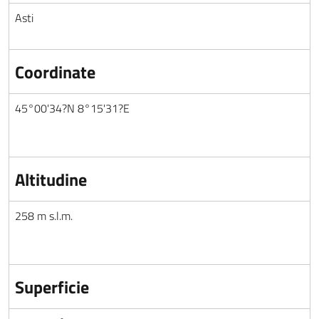
Asti
Coordinate
45°00'34?N 8°15'31?E
Altitudine
258 m s.l.m.
Superficie